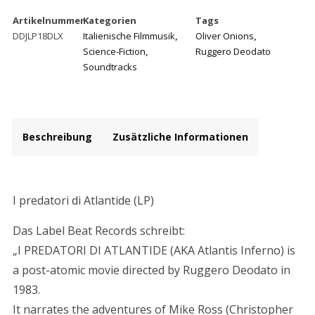
Atlantide
Artikelnummer
Kategorien
Tags
Menge
DDJLP18DLX
Italienische Filmmusik
,
Oliver Onions
,
Science-Fiction
,
Ruggero Deodato
Soundtracks
Beschreibung
Zusätzliche Informationen
Beschreibung
I predatori di Atlantide (LP)
Das Label Beat Records schreibt:
„I PREDATORI DI ATLANTIDE (AKA Atlantis Inferno) is
a post-atomic movie directed by Ruggero Deodato in
1983.
It narrates the adventures of Mike Ross (Christopher