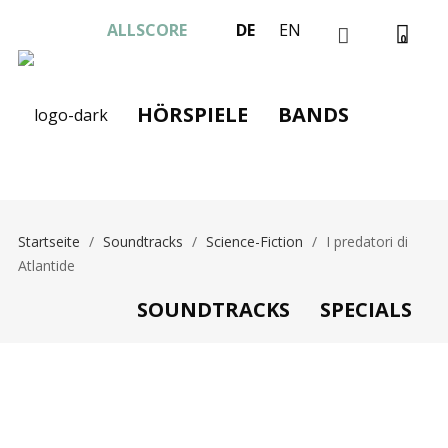
ALLSCORE
DE
EN
0
HÖRSPIELE
BANDS
Startseite
/
Soundtracks
/
Science-Fiction
/
I predatori di
Atlantide
SOUNDTRACKS
SPECIALS