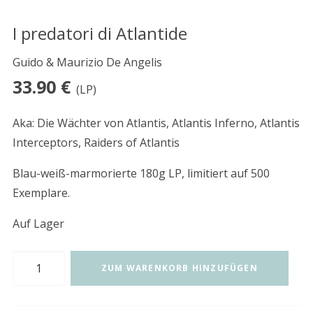
I predatori di Atlantide
Guido & Maurizio De Angelis
33.90
€
(LP)
Aka: Die Wächter von Atlantis, Atlantis Inferno, Atlantis
Interceptors, Raiders of Atlantis
Blau-weiß-marmorierte 180g LP, limitiert auf 500
Exemplare.
Auf Lager
I
ZUM WARENKORB HINZUFÜGEN
predatori
di