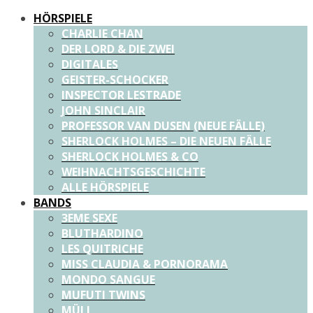
HÖRSPIELE
CHARLIE CHAN
DER LORD & DIE ZWEI
DIGITALES
GEISTER-SCHOCKER
INSPECTOR LESTRADE
JOHN SINCLAIR
PROFESSOR VAN DUSEN (NEUE FÄLLE)
SHERLOCK HOLMES – DIE NEUEN FÄLLE
SHERLOCK HOLMES & CO
WEIHNACHTSGESCHICHTE
ALLE HÖRSPIELE
BANDS
3EME SEXE
BLUTHARDINO
LES QUITRICHE
MISS CLAUDIA & PORNORAMA
MONDO SANGUE
MUFUTI TWINS
MÜLL