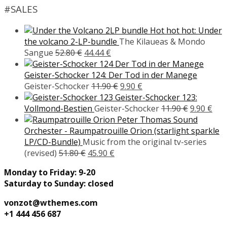
#SALES
Hot hot hot: Under
the volcano 2-LP-bundle
The Kilaueas & Mondo
Ursprünglicher
Aktueller
Sangue
52.80
€
44.44
€
Preis
Preis
war:
ist:
Geister-Schocker 124: Der Tod in der Manege
52.80 €
44.44 €.
Ursprünglicher
Aktueller
Geister-Schocker
11.90
€
9.90
€
Preis
Preis
Geister-Schocker 123:
war:
ist:
Ursprüngl
Akt
Vollmond-Bestien
Geister-Schocker
11.90
€
9.90
€
11.90 €
9.90 €.
Preis
Pre
Peter Thomas Sound
war:
ist:
Orchester - Raumpatrouille Orion (starlight sparkle
11.90 €
9.90
LP/CD-Bundle)
Music from the original tv-series
Ursprünglicher
Aktueller
(revised)
51.80
€
45.90
€
Preis
Preis
Monday to Friday: 9-20
war:
ist:
Saturday to Sunday: closed
51.80 €
45.90 €.
vonzot@wthemes.com
+1 444 456 687