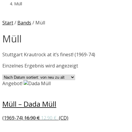
Müll
Start
/
Bands
/ Müll
Müll
Stuttgart Krautrock at it’s finest! (1969-74)
Einzelnes Ergebnis wird angezeigt
Angebot!
Müll – Dada Müll
Ursprünglicher
Aktueller
(1969-74)
16.90
€
12.90
€
(CD)
Preis
Preis
war:
ist: