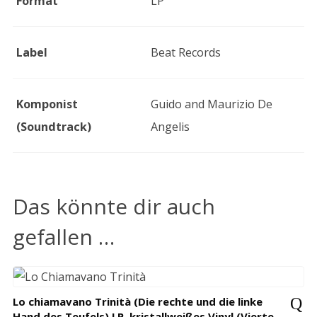
Format
LP
Label
Beat Records
Komponist
Guido and Maurizio De
(Soundtrack)
Angelis
Das könnte dir auch
gefallen …
Lo chiamavano Trinità (Die rechte und die linke
Hand des Teufels) LP, kristallweißes Vinyl (Vierte