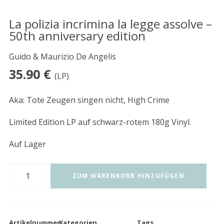
La polizia incrimina la legge assolve –
50th anniversary edition
Guido & Maurizio De Angelis
35.90
€
(LP)
Aka: Tote Zeugen singen nicht, High Crime
Limited Edition LP auf schwarz-rotem 180g Vinyl.
Auf Lager
La
ZUM WARENKORB HINZUFÜGEN
polizia
incrimina
la
Artikelnummer
Kategorien
Tags