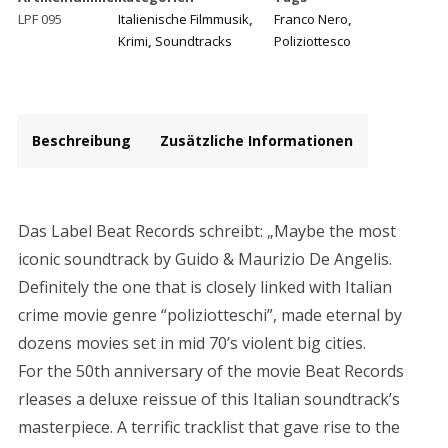
legge
LPF 095
Italienische Filmmusik
,
Franco Nero
,
assolve
Krimi
,
Soundtracks
Poliziottesco
-
50th
anniversary
Beschreibung
Zusätzliche Informationen
edition
Menge
Beschreibung
Das Label Beat Records schreibt: „Maybe the most
iconic soundtrack by Guido & Maurizio De Angelis.
Definitely the one that is closely linked with Italian
crime movie genre “poliziotteschi”, made eternal by
dozens movies set in mid 70’s violent big cities.
For the 50th anniversary of the movie Beat Records
rleases a deluxe reissue of this Italian soundtrack’s
masterpiece. A terrific tracklist that gave rise to the