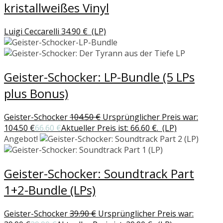
kristallweißes Vinyl
Luigi Ceccarelli
34.90
€
(LP)
Geister-Schocker: LP-Bundle (5 LPs
plus Bonus)
Geister-Schocker
104.50
€
Ursprünglicher Preis war:
104.50 €
66.60
€
Aktueller Preis ist: 66.60 €.
(LP)
Angebot!
Geister-Schocker: Soundtrack Part
1+2-Bundle (LPs)
Geister-Schocker
39.90
€
Ursprünglicher Preis war: