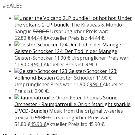
#SALES
Hot hot hot: Under
the volcano 2-LP-bundle
The Kilaueas & Mondo
Sangue
52.80
€
Ursprünglicher Preis war:
52.80 €
44.44
€
Aktueller Preis ist: 44.44 €.
Geister-Schocker 124: Der Tod in der Manege
Geister-Schocker
11.90
€
Ursprünglicher Preis war:
11.90 €
9.90
€
Aktueller Preis ist: 9.90 €.
Geister-Schocker 123:
Vollmond-Bestien
Geister-Schocker
11.90
€
Ursprünglicher Preis war: 11.90 €
9.90
€
Aktueller
Preis ist: 9.90 €.
Peter Thomas Sound
Orchester - Raumpatrouille Orion (starlight sparkle
LP/CD-Bundle)
Music from the original tv-series
(revised)
51.80
€
Ursprünglicher Preis war:
51.80 €
45.90
€
Aktueller Preis ist: 45.90 €.