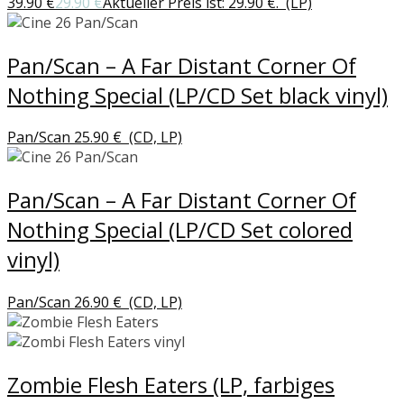
39.90 €
29.90
€
Aktueller Preis ist: 29.90 €.
(LP)
Pan/Scan – A Far Distant Corner Of
Nothing Special (LP/CD Set black vinyl)
Pan/Scan
25.90
€
(CD, LP)
Pan/Scan – A Far Distant Corner Of
Nothing Special (LP/CD Set colored
vinyl)
Pan/Scan
26.90
€
(CD, LP)
Zombie Flesh Eaters (LP, farbiges