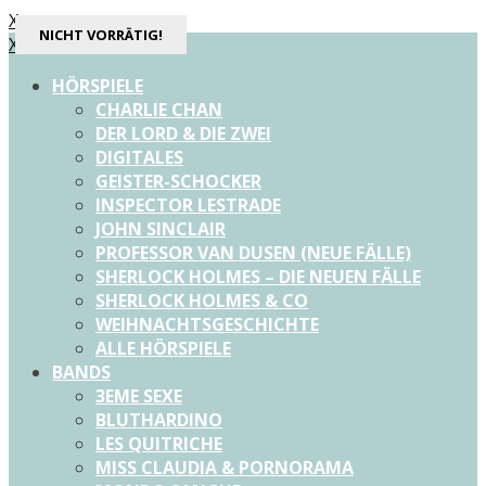
X
NICHT VORRÄTIG!
NICHT VORRÄTIG!
X
HÖRSPIELE
CHARLIE CHAN
DER LORD & DIE ZWEI
DIGITALES
GEISTER-SCHOCKER
INSPECTOR LESTRADE
JOHN SINCLAIR
PROFESSOR VAN DUSEN (NEUE FÄLLE)
SHERLOCK HOLMES – DIE NEUEN FÄLLE
SHERLOCK HOLMES & CO
WEIHNACHTSGESCHICHTE
ALLE HÖRSPIELE
BANDS
3EME SEXE
BLUTHARDINO
LES QUITRICHE
MISS CLAUDIA & PORNORAMA