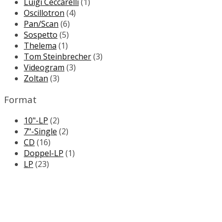
Luigi Ceccarelli
(1)
Oscillotron
(4)
Pan/Scan
(6)
Sospetto
(5)
Thelema
(1)
Tom Steinbrecher
(3)
Videogram
(3)
Zoltan
(3)
Format
10"-LP
(2)
7"-Single
(2)
CD
(16)
Doppel-LP
(1)
LP
(23)