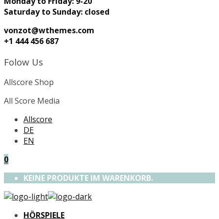
Monday to Friday: 9-20
Saturday to Sunday: closed
vonzot@wthemes.com
+1 444 456 687
Folow Us
Allscore Shop
All Score Media
Allscore
DE
EN
0
KEINE PRODUKTE IM WARENKORB.
HÖRSPIELE