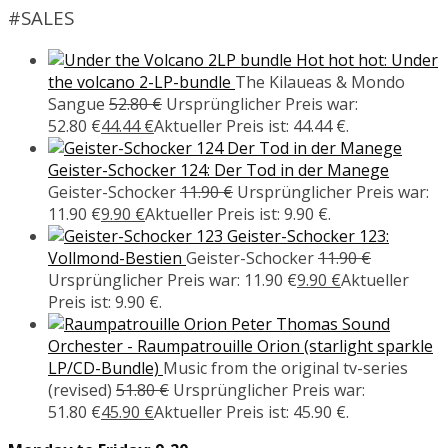
#SALES
Hot hot hot: Under
the volcano 2-LP-bundle
The Kilaueas & Mondo
Sangue
52.80
€
Ursprünglicher Preis war:
52.80 €
44.44
€
Aktueller Preis ist: 44.44 €.
Geister-Schocker 124: Der Tod in der Manege
Geister-Schocker
11.90
€
Ursprünglicher Preis war:
11.90 €
9.90
€
Aktueller Preis ist: 9.90 €.
Geister-Schocker 123:
Vollmond-Bestien
Geister-Schocker
11.90
€
Ursprünglicher Preis war: 11.90 €
9.90
€
Aktueller
Preis ist: 9.90 €.
Peter Thomas Sound
Orchester - Raumpatrouille Orion (starlight sparkle
LP/CD-Bundle)
Music from the original tv-series
(revised)
51.80
€
Ursprünglicher Preis war:
51.80 €
45.90
€
Aktueller Preis ist: 45.90 €.