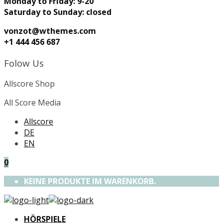
Monday to Friday: 9-20
Saturday to Sunday: closed
vonzot@wthemes.com
+1 444 456 687
Folow Us
Allscore Shop
All Score Media
Allscore
DE
EN
0
KEINE PRODUKTE IM WARENKORB.
HÖRSPIELE