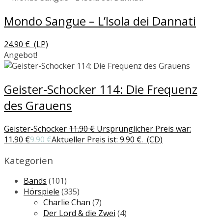
Mondo Sangue – L’Isola dei Dannati
24.90
€
(LP)
Angebot!
Geister-Schocker 114: Die Frequenz
des Grauens
Geister-Schocker
11.90
€
Ursprünglicher Preis war:
11.90 €
9.90
€
Aktueller Preis ist: 9.90 €.
(CD)
Kategorien
Bands
(101)
Hörspiele
(335)
Charlie Chan
(7)
Der Lord & die Zwei
(4)