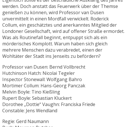
Eigentlich sollte es der beschauliche Ausklang des Jahres
werden. Doch anstatt das Feuerwerk über der Themse
genießen zu können, wird Professor van Dusen
unvermittelt in einen Mordfall verwickelt. Roderick
Collum, ein geschätztes und anerkanntes Mitglied der
Londoner Gesellschaft, wird auf offener Straße ermordet.
Was als Routinefall beginnt, entpuppt sich als ein
mörderisches Komplott. Warum haben sich gleich
mehrere Menschen dazu verabredet, einen der
Wohltäter der Stadt ins Jenseits zu befördern?
Professor van Dusen: Bernd Vollbrecht
Hutchinson Hatch: Nicolai Tegeler
Inspector Stonewall: Wolfgang Bahro
Mortimer Collum: Hans-Georg Panczak
Melvin Boyle: Tino Kießling
Rupert Boyle: Sebastian Kluckert
Dorothee „Dottie“ Vaughn: Franciska Friede
Constable: Jens Wendland
Regie: Gerd Naumann