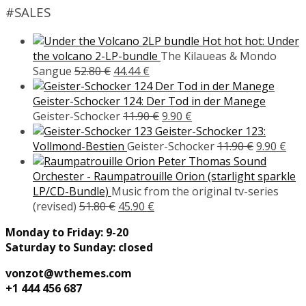
#SALES
Hot hot hot: Under
the volcano 2-LP-bundle
The Kilaueas & Mondo
Ursprünglicher
Aktueller
Sangue
52.80
€
44.44
€
Preis
Preis
war:
ist:
Geister-Schocker 124: Der Tod in der Manege
52.80 €
44.44 €.
Ursprünglicher
Aktueller
Geister-Schocker
11.90
€
9.90
€
Preis
Preis
Geister-Schocker 123:
war:
ist:
Ursprüngl
Akt
Vollmond-Bestien
Geister-Schocker
11.90
€
9.90
€
11.90 €
9.90 €.
Preis
Pre
Peter Thomas Sound
war:
ist:
Orchester - Raumpatrouille Orion (starlight sparkle
11.90 €
9.90
LP/CD-Bundle)
Music from the original tv-series
Ursprünglicher
Aktueller
(revised)
51.80
€
45.90
€
Preis
Preis
Monday to Friday: 9-20
war:
ist:
Saturday to Sunday: closed
51.80 €
45.90 €.
vonzot@wthemes.com
+1 444 456 687