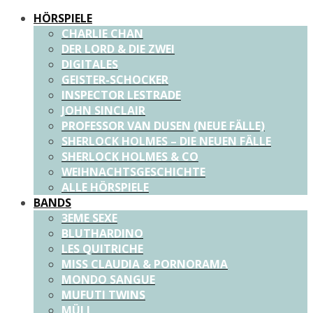
HÖRSPIELE
CHARLIE CHAN
DER LORD & DIE ZWEI
DIGITALES
GEISTER-SCHOCKER
INSPECTOR LESTRADE
JOHN SINCLAIR
PROFESSOR VAN DUSEN (NEUE FÄLLE)
SHERLOCK HOLMES – DIE NEUEN FÄLLE
SHERLOCK HOLMES & CO
WEIHNACHTSGESCHICHTE
ALLE HÖRSPIELE
BANDS
3EME SEXE
BLUTHARDINO
LES QUITRICHE
MISS CLAUDIA & PORNORAMA
MONDO SANGUE
MUFUTI TWINS
MÜLL