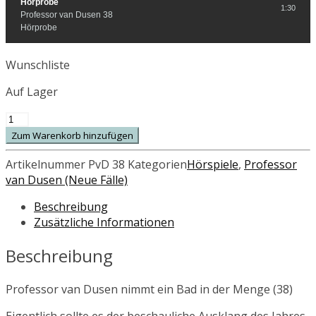
Hörprobe
1:30
Professor van Dusen 38
Hörprobe
Wunschliste
Auf Lager
Professor
van
Zum Warenkorb hinzufügen
Dusen
nimmt
Artikelnummer
PvD 38
Kategorien
Hörspiele
,
Professor
ein
van Dusen (Neue Fälle)
Bad
Beschreibung
in
Zusätzliche Informationen
der
Menge
Beschreibung
(38)
Menge
Professor van Dusen nimmt ein Bad in der Menge (38)