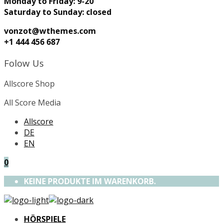
Monday to Friday: 9-20
Saturday to Sunday: closed
vonzot@wthemes.com
+1 444 456 687
Folow Us
Allscore Shop
All Score Media
Allscore
DE
EN
0
KEINE PRODUKTE IM WARENKORB.
HÖRSPIELE