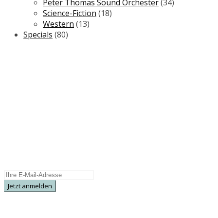
Peter Thomas Sound Orchester
(34)
Science-Fiction
(18)
Western
(13)
Specials
(80)
NEWSLETTER
Wir informieren Sie regelmäßig über
Neuerscheinungen, Sonderangebote und
Specials.