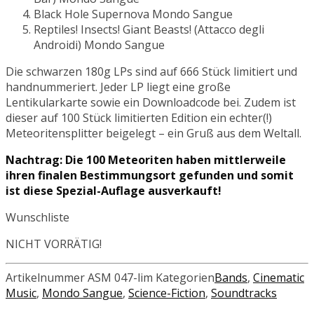
Black Hole Supernova
Mondo Sangue
Reptiles! Insects! Giant Beasts! (Attacco degli
Androidi)
Mondo Sangue
Die schwarzen 180g LPs sind auf 666 Stück limitiert und
handnummeriert. Jeder LP liegt eine große
Lentikularkarte sowie ein Downloadcode bei. Zudem ist
dieser auf 100 Stück limitierten Edition ein echter(!)
Meteoritensplitter beigelegt – ein Gruß aus dem Weltall.
Nachtrag: Die 100 Meteoriten haben mittlerweile
ihren finalen Bestimmungsort gefunden und somit
ist diese Spezial-Auflage ausverkauft!
Wunschliste
NICHT VORRÄTIG!
Artikelnummer
ASM 047-lim
Kategorien
Bands
,
Cinematic
Music
,
Mondo Sangue
,
Science-Fiction
,
Soundtracks