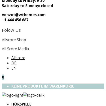
Monday to Friday: 9-20
Saturday to Sunday: closed
vonzot@wthemes.com
+1 444 456 687
Folow Us
Allscore Shop
All Score Media
Allscore
DE
EN
0
KEINE PRODUKTE IM WARENKORB.
HÖRSPIELE