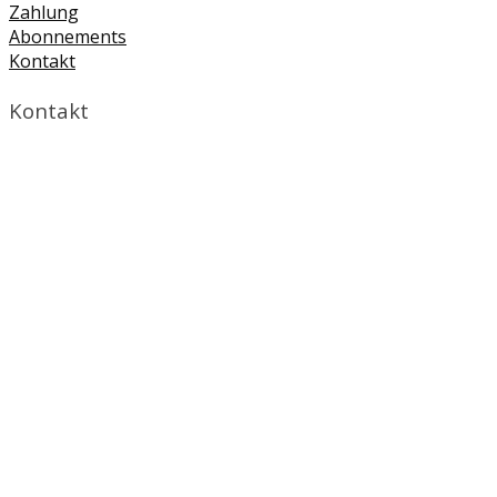
Zahlung
Abonnements
Kontakt
Kontakt
All Score Media
Hasenbergstr. 49b
70176 Stuttgart
Germany
Impressum
AGB
Datenschutz