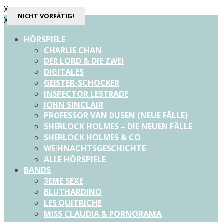
X
NICHT VORRÄTIG!
NICHT VORRÄTIG!
X
HÖRSPIELE
CHARLIE CHAN
DER LORD & DIE ZWEI
DIGITALES
GEISTER-SCHOCKER
INSPECTOR LESTRADE
JOHN SINCLAIR
PROFESSOR VAN DUSEN (NEUE FÄLLE)
SHERLOCK HOLMES – DIE NEUEN FÄLLE
SHERLOCK HOLMES & CO
WEIHNACHTSGESCHICHTE
ALLE HÖRSPIELE
BANDS
3EME SEXE
BLUTHARDINO
LES QUITRICHE
MISS CLAUDIA & PORNORAMA