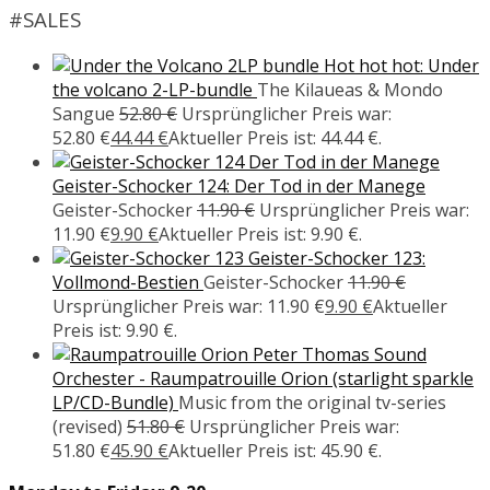
#SALES
Hot hot hot: Under
the volcano 2-LP-bundle
The Kilaueas & Mondo
Sangue
52.80
€
Ursprünglicher Preis war:
52.80 €
44.44
€
Aktueller Preis ist: 44.44 €.
Geister-Schocker 124: Der Tod in der Manege
Geister-Schocker
11.90
€
Ursprünglicher Preis war:
11.90 €
9.90
€
Aktueller Preis ist: 9.90 €.
Geister-Schocker 123:
Vollmond-Bestien
Geister-Schocker
11.90
€
Ursprünglicher Preis war: 11.90 €
9.90
€
Aktueller
Preis ist: 9.90 €.
Peter Thomas Sound
Orchester - Raumpatrouille Orion (starlight sparkle
LP/CD-Bundle)
Music from the original tv-series
(revised)
51.80
€
Ursprünglicher Preis war:
51.80 €
45.90
€
Aktueller Preis ist: 45.90 €.