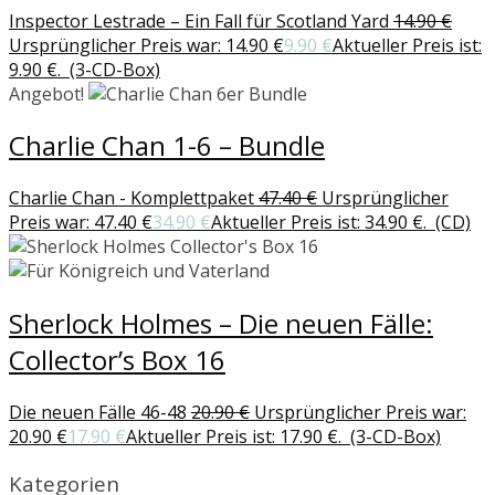
Inspector Lestrade – Ein Fall für Scotland Yard
14.90
€
Ursprünglicher Preis war: 14.90 €
9.90
€
Aktueller Preis ist:
9.90 €.
(3-CD-Box)
Angebot!
Charlie Chan 1-6 – Bundle
Charlie Chan - Komplettpaket
47.40
€
Ursprünglicher
Preis war: 47.40 €
34.90
€
Aktueller Preis ist: 34.90 €.
(CD)
Sherlock Holmes – Die neuen Fälle:
Collector’s Box 16
Die neuen Fälle 46-48
20.90
€
Ursprünglicher Preis war:
20.90 €
17.90
€
Aktueller Preis ist: 17.90 €.
(3-CD-Box)
Kategorien