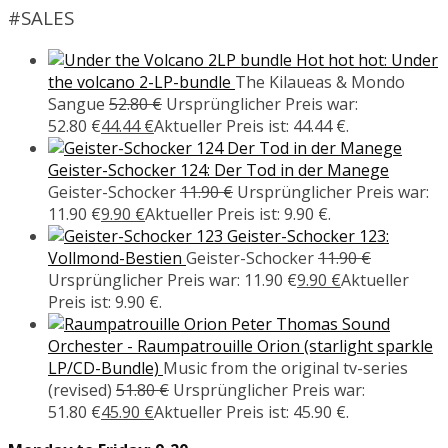
#SALES
Hot hot hot: Under
the volcano 2-LP-bundle
The Kilaueas & Mondo
Sangue
52.80
€
Ursprünglicher Preis war:
52.80 €
44.44
€
Aktueller Preis ist: 44.44 €.
Geister-Schocker 124: Der Tod in der Manege
Geister-Schocker
11.90
€
Ursprünglicher Preis war:
11.90 €
9.90
€
Aktueller Preis ist: 9.90 €.
Geister-Schocker 123:
Vollmond-Bestien
Geister-Schocker
11.90
€
Ursprünglicher Preis war: 11.90 €
9.90
€
Aktueller
Preis ist: 9.90 €.
Peter Thomas Sound
Orchester - Raumpatrouille Orion (starlight sparkle
LP/CD-Bundle)
Music from the original tv-series
(revised)
51.80
€
Ursprünglicher Preis war:
51.80 €
45.90
€
Aktueller Preis ist: 45.90 €.