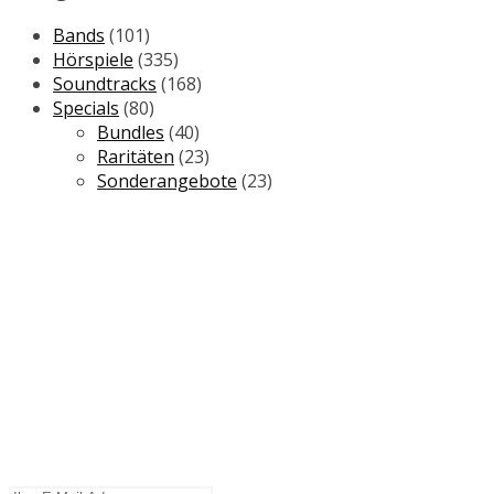
Bands
(101)
Hörspiele
(335)
Soundtracks
(168)
Specials
(80)
Bundles
(40)
Raritäten
(23)
Sonderangebote
(23)
NEWSLETTER
Wir informieren Sie regelmäßig über
Neuerscheinungen, Sonderangebote und
Specials.