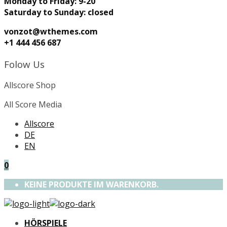
Monday to Friday: 9-20
Saturday to Sunday: closed
vonzot@wthemes.com
+1 444 456 687
Folow Us
Allscore Shop
All Score Media
Allscore
DE
EN
0
KEINE PRODUKTE IM WARENKORB.
HÖRSPIELE