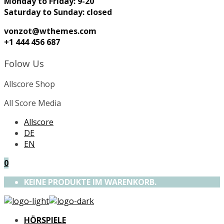
Monday to Friday: 9-20
Saturday to Sunday: closed
vonzot@wthemes.com
+1 444 456 687
Folow Us
Allscore Shop
All Score Media
Allscore
DE
EN
0
KEINE PRODUKTE IM WARENKORB.
HÖRSPIELE