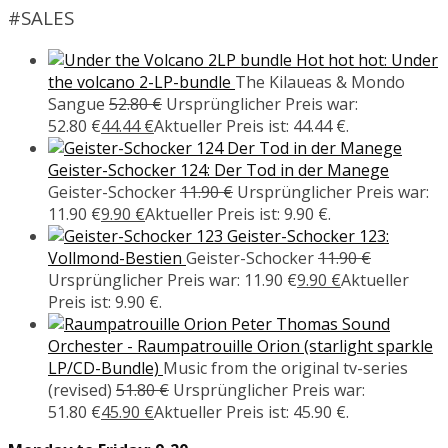
#SALES
Hot hot hot: Under
the volcano 2-LP-bundle
The Kilaueas & Mondo
Sangue
52.80
€
Ursprünglicher Preis war:
52.80 €
44.44
€
Aktueller Preis ist: 44.44 €.
Geister-Schocker 124: Der Tod in der Manege
Geister-Schocker
11.90
€
Ursprünglicher Preis war:
11.90 €
9.90
€
Aktueller Preis ist: 9.90 €.
Geister-Schocker 123:
Vollmond-Bestien
Geister-Schocker
11.90
€
Ursprünglicher Preis war: 11.90 €
9.90
€
Aktueller
Preis ist: 9.90 €.
Peter Thomas Sound
Orchester - Raumpatrouille Orion (starlight sparkle
LP/CD-Bundle)
Music from the original tv-series
(revised)
51.80
€
Ursprünglicher Preis war:
51.80 €
45.90
€
Aktueller Preis ist: 45.90 €.