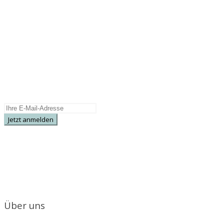
NEWSLETTER
Wir informieren Sie regelmäßig über
Neuerscheinungen, Sonderangebote und
Specials.
Über uns