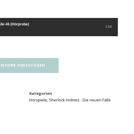
lle 46 (Hörprobe)
1:54
ENKORB HINZUFÜGEN
Kategorien
Hörspiele
,
Sherlock Holmes - Die neuen Fälle