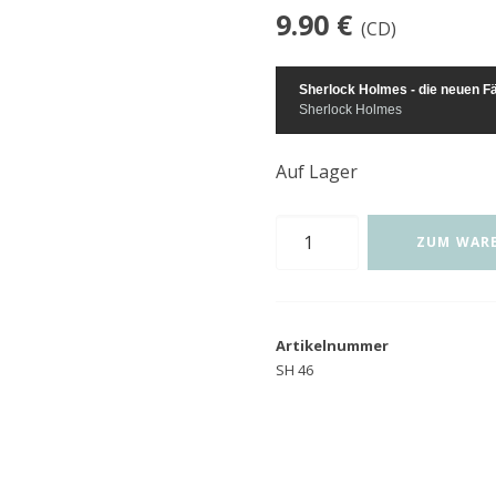
9.90
€
(CD)
Sherlock Holmes - die neuen Fä
Sherlock Holmes
Auf Lager
Sherlock
ZUM WAR
Holmes,
neue
Fälle
Artikelnummer
46:
SH 46
Für
Königreich
und
Vaterland