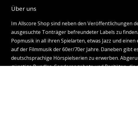
Über uns
Im Allscore Shop sind neben den Veröffentlichungen de
ausgesuchte Tonträger befreundeter Labels zu finden
Popmusik in all ihren Spielarten, etwas Jazz und eine
auf der Filmmusik der 60er/70er Jahre. Daneben gibt es
deutschsprachige Hörspielserien zu erwerben. Abgeru
günstige Bundles, Sonderangebote und Raritäten, die
gestrichen sind.