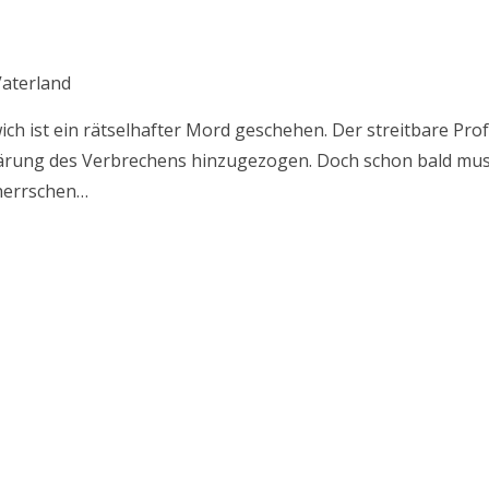
Menge
Vaterland
ich ist ein rätselhafter Mord geschehen. Der streitbare Pro
rung des Verbrechens hinzugezogen. Doch schon bald muss 
 herrschen…