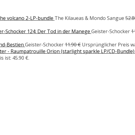
the volcano 2-LP-bundle
The Kilaueas & Mondo Sangue
52.
er-Schocker 124: Der Tod in der Manege
Geister-Schocker
1
ond-Bestien
Geister-Schocker
11.90
€
Ursprünglicher Preis wa
r - Raumpatrouille Orion (starlight sparkle LP/CD-Bundle)
s ist: 45.90 €.