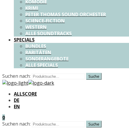
KOMÖDIE
KRIMI
PETER THOMAS SOUND ORCHESTER
SCIENCE-FICTION
WESTERN
ALLE SOUNDTRACKS
SPECIALS
BUNDLES
RARITÄTEN
SONDERANGEBOTE
ALLE SPECIALS
Suchen nach:
ALLSCORE
DE
EN
0
Suchen nach: