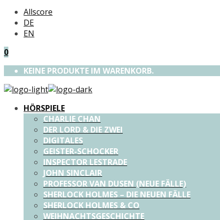
Allscore
DE
EN
0
KEINE PRODUKTE IM WARENKORB.
HÖRSPIELE
CHARLIE CHAN
DER LORD & DIE ZWEI
DIGITALES
GEISTER-SCHOCKER
INSPECTOR LESTRADE
JOHN SINCLAIR
PROFESSOR VAN DUSEN (NEUE FÄLLE)
SHERLOCK HOLMES – DIE NEUEN FÄLLE
SHERLOCK HOLMES & CO
WEIHNACHTSGESCHICHTE