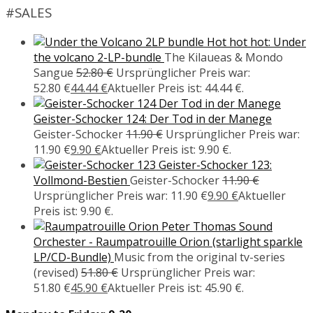
#SALES
Hot hot hot: Under
the volcano 2-LP-bundle
The Kilaueas & Mondo
Sangue
52.80
€
Ursprünglicher Preis war:
52.80 €
44.44
€
Aktueller Preis ist: 44.44 €.
Geister-Schocker 124: Der Tod in der Manege
Geister-Schocker
11.90
€
Ursprünglicher Preis war:
11.90 €
9.90
€
Aktueller Preis ist: 9.90 €.
Geister-Schocker 123:
Vollmond-Bestien
Geister-Schocker
11.90
€
Ursprünglicher Preis war: 11.90 €
9.90
€
Aktueller
Preis ist: 9.90 €.
Peter Thomas Sound
Orchester - Raumpatrouille Orion (starlight sparkle
LP/CD-Bundle)
Music from the original tv-series
(revised)
51.80
€
Ursprünglicher Preis war:
51.80 €
45.90
€
Aktueller Preis ist: 45.90 €.