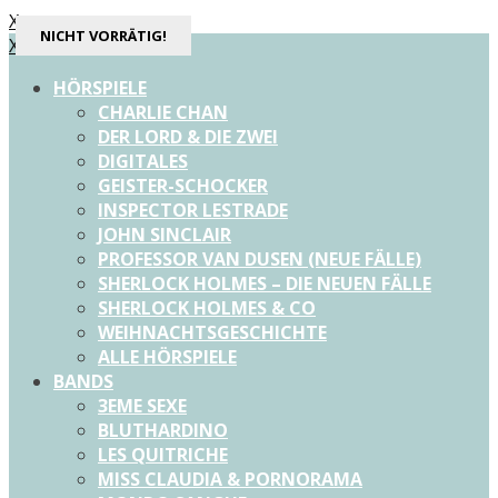
X
NICHT VORRÄTIG!
NICHT VORRÄTIG!
X
HÖRSPIELE
CHARLIE CHAN
DER LORD & DIE ZWEI
DIGITALES
GEISTER-SCHOCKER
INSPECTOR LESTRADE
JOHN SINCLAIR
PROFESSOR VAN DUSEN (NEUE FÄLLE)
SHERLOCK HOLMES – DIE NEUEN FÄLLE
SHERLOCK HOLMES & CO
WEIHNACHTSGESCHICHTE
ALLE HÖRSPIELE
BANDS
3EME SEXE
BLUTHARDINO
LES QUITRICHE
MISS CLAUDIA & PORNORAMA