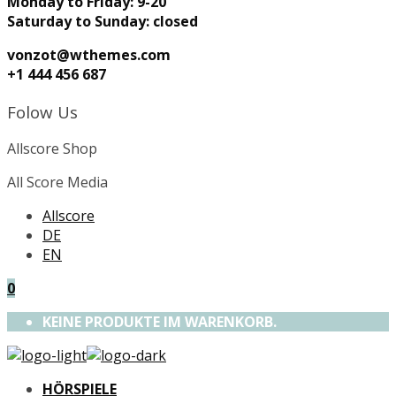
Monday to Friday: 9-20
Saturday to Sunday: closed
vonzot@wthemes.com
+1 444 456 687
Folow Us
Allscore Shop
All Score Media
Allscore
DE
EN
0
KEINE PRODUKTE IM WARENKORB.
HÖRSPIELE