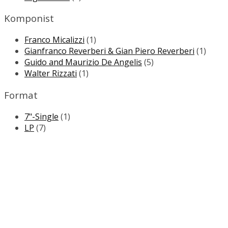
Komponist
Franco Micalizzi
(1)
Gianfranco Reverberi & Gian Piero Reverberi
(1)
Guido and Maurizio De Angelis
(5)
Walter Rizzati
(1)
Format
7"-Single
(1)
LP
(7)
NEWSLETTER
Wir informieren Sie regelmäßig über