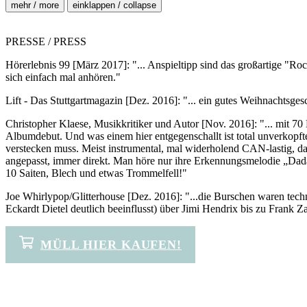
mehr / more
einklappen / collapse
PRESSE / PRESS
Hörerlebnis 99 [März 2017]: "... Anspieltipp sind das großartige "R
sich einfach mal anhören."
Lift - Das Stuttgartmagazin [Dez. 2016]: "... ein gutes Weihnachtsge
Christopher Klaese, Musikkritiker und Autor [Nov. 2016]: "... mit 7
Albumdebut. Und was einem hier entgegenschallt ist total unverkopfte
verstecken muss. Meist instrumental, mal widerholend CAN-lastig,
angepasst, immer direkt. Man höre nur ihre Erkennungsmelodie „Dad
10 Saiten, Blech und etwas Trommelfell!"
Joe Whirlypop/Glitterhouse [Dez. 2016]: "...die Burschen waren techn
Eckardt Dietel deutlich beeinflusst) über Jimi Hendrix bis zu Frank Z
MÜLL HIER KAUFEN!