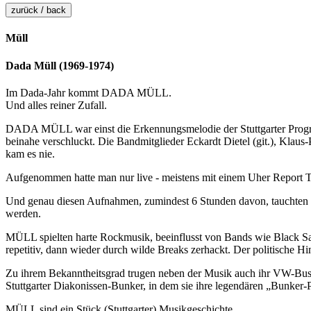
zurück / back
Müll
Dada Müll (1969-1974)
Im Dada-Jahr kommt DADA MÜLL.
Und alles reiner Zufall.
DADA MÜLL war einst die Erkennungsmelodie der Stuttgarter Progres
beinahe verschluckt. Die Bandmitglieder Eckardt Dietel (git.), Klaus
kam es nie.
Aufgenommen hatte man nur live - meistens mit einem Uher Report T
Und genau diesen Aufnahmen, zumindest 6 Stunden davon, tauchten 40 J
werden.
MÜLL spielten harte Rockmusik, beeinflusst von Bands wie Black Sabba
repetitiv, dann wieder durch wilde Breaks zerhackt. Der politische 
Zu ihrem Bekanntheitsgrad trugen neben der Musik auch ihr VW-Bus 
Stuttgarter Diakonissen-Bunker, in dem sie ihre legendären „Bunker-Pa
MÜLL sind ein Stück (Stuttgarter) Musikgeschichte.