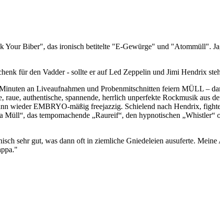
ock Your Biber", das ironisch betitelte "E-Gewürge" und "Atommüll". J
schenk für den Vadder - sollte er auf Led Zeppelin und Jimi Hendrix s
0 Minuten an Liveaufnahmen und Probenmitschnitten feiern MÜLL – dank
, raue, authentische, spannende, herrlich unperfekte Rockmusik aus de
 dann wieder EMBRYO-mäßig freejazzig. Schielend nach Hendrix, fight
a Müll“, das tempomachende „Raureif“, den hypnotischen „Whistler“ o
isch sehr gut, was dann oft in ziemliche Gniedeleien ausuferte. Meine 
appa."