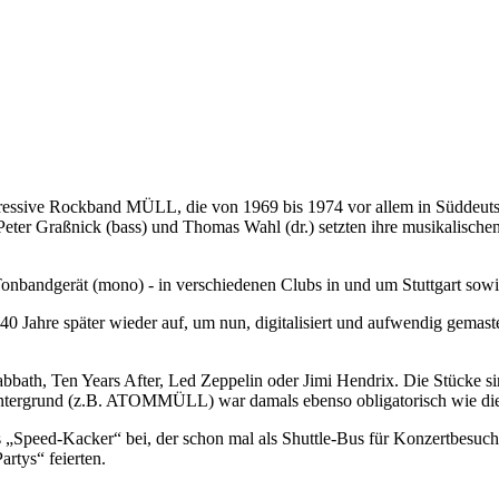
sive Rockband MÜLL, die von 1969 bis 1974 vor allem in Süddeutschl
-Peter Graßnick (bass) und Thomas Wahl (dr.) setzten ihre musikalischen
onbandgerät (mono) - in verschiedenen Clubs in und um Stuttgart sowi
ahre später wieder auf, um nun, digitalisiert und aufwendig gemastert
th, Ten Years After, Led Zeppelin oder Jimi Hendrix. Die Stücke sind z
Hintergrund (z.B. ATOMMÜLL) war damals ebenso obligatorisch wie die 
„Speed-Kacker“ bei, der schon mal als Shuttle-Bus für Konzertbesuch
rtys“ feierten.