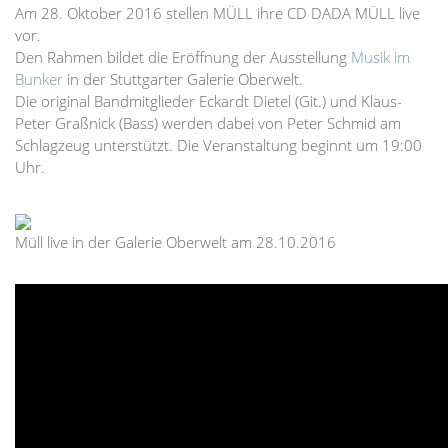
Am 28. Oktober 2016 stellen MÜLL ihre CD DADA MÜLL live
vor.
Den Rahmen bildet die Eröffnung der Ausstellung
Musik im
Bunker
in der Stuttgarter Galerie Oberwelt.
Die original Bandmitglieder Eckardt Dietel (Git.) und Klaus-
Peter Graßnick (Bass) werden dabei von Peter Schmid am
Schlagzeug unterstützt. Die Veranstaltung beginnt um 19:00
Uhr.
Müll live in der Galerie Oberwelt am 28.10.2016