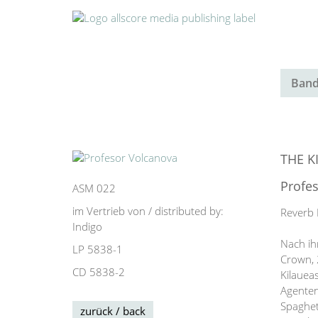
Band
THE K
Profe
ASM 022
im Vertrieb von / distributed by:
Reverb 
Indigo
Nach ih
LP 5838-1
Crown, 
CD 5838-2
Kilauea
Agenten
Spaghet
zurück / back