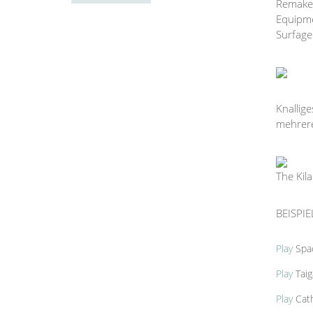
Remake.
Equipme
Surfage
Knallig
mehrere
The Kil
BEISPIE
Play
Spac
Play
Taig
Play
Cath