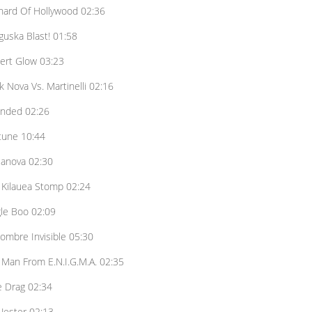
ard Of Hollywood 02:36
uska Blast! 01:58
rt Glow 03:23
k Nova Vs. Martinelli 02:16
nded 02:26
tune 10:44
anova 02:30
Kilauea Stomp 02:24
le Boo 02:09
ombre Invisible 05:30
Man From E.N.I.G.M.A. 02:35
 Drag 02:34