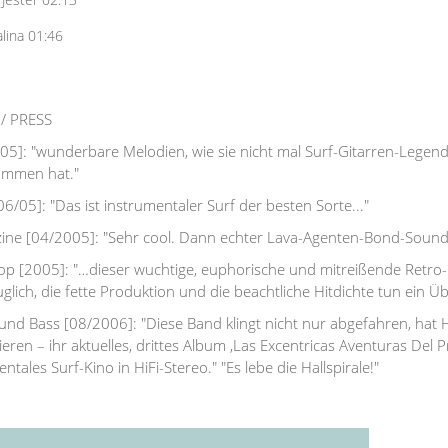
Jester 02:13
lina 01:46
/ PRESS
7/05]: "wunderbare Melodien, wie sie nicht mal Surf-Gitarren-Legend
ommen hat."
6/05]: "Das ist instrumentaler Surf der besten Sorte..."
ine [04/2005]: "Sehr cool. Dann echter Lava-Agenten-Bond-Sound
op [2005]: "…dieser wuchtige, euphorische und mitreißende Retro
glich, die fette Produktion und die beachtliche Hitdichte tun ein Üb
und Bass [08/2006]: "Diese Band klingt nicht nur abgefahren, hat Hu
eren – ihr aktuelles, drittes Album ,Las Excentricas Aventuras Del 
ntales Surf-Kino in HiFi-Stereo." "Es lebe die Hallspirale!"