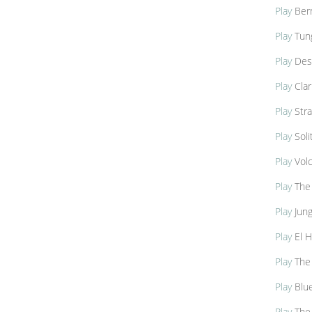
Play
Bern
Play
Tung
Play
Dese
Play
Clar
Play
Stra
Play
Soli
Play
Volc
Play
The 
Play
Jung
Play
El H
Play
The 
Play
Blue