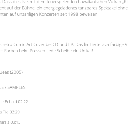
 Dass dies live, mit dem feuerspeienden hawaiianischen Vulkan „Kil
nt auf der Bühne, ein energiegeladenes tanzbares Spektakel ohne 
nten auf unzähligen Konzerten seit 1998 beweisen.
es retro Comic-Art Cover bei CD und LP. Das limitierte lava-farbige
r Farben beim Pressen. Jede Scheibe ein Unikat!
aueas (2005)
LE / SAMPLES
e Echoid 02:22
a Tiki 03:29
arsis 03:13