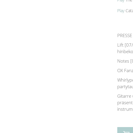
Play
The 
Play
Cata
PRESSE 
Lift [0
hinbek
Notes [0
OX Fanz
Whirlyp
partytau
Gitarre 
präsenti
instrume