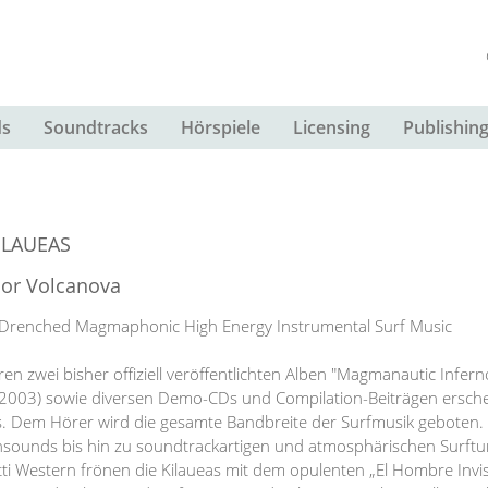
s
Soundtracks
Hörspiele
Licensing
Publishin
ILAUEAS
sor Volcanova
Drenched Magmaphonic High Energy Instrumental Surf Music
ren zwei bisher offiziell veröffentlichten Alben "Magmanautic Infe
2003) sowie diversen Demo-CDs und Compilation-Beiträgen erschei
s. Dem Hörer wird die gesamte Bandbreite der Surfmusik geboten.
sounds bis hin zu soundtrackartigen und atmosphärischen Surftune
ti Western frönen die Kilaueas mit dem opulenten „El Hombre Invis