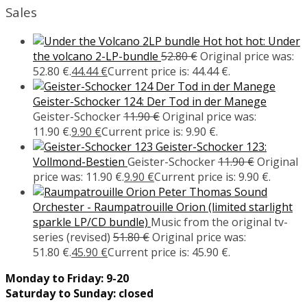
Sales
Hot hot hot: Under
the volcano 2-LP-bundle
52.80
€
Original price was:
52.80 €.
44.44
€
Current price is: 44.44 €.
Geister-Schocker 124: Der Tod in der Manege
Geister-Schocker
11.90
€
Original price was:
11.90 €.
9.90
€
Current price is: 9.90 €.
Geister-Schocker 123:
Vollmond-Bestien
Geister-Schocker
11.90
€
Original
price was: 11.90 €.
9.90
€
Current price is: 9.90 €.
Peter Thomas Sound
Orchester - Raumpatrouille Orion (limited starlight
sparkle LP/CD bundle)
Music from the original tv-
series (revised)
51.80
€
Original price was:
51.80 €.
45.90
€
Current price is: 45.90 €.
Monday to Friday: 9-20
Saturday to Sunday: closed