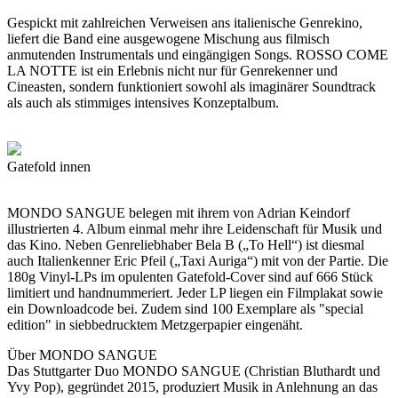
Gespickt mit zahlreichen Verweisen ans italienische Genrekino,
liefert die Band eine ausgewogene Mischung aus filmisch
anmutenden Instrumentals und eingängigen Songs. ROSSO COME
LA NOTTE ist ein Erlebnis nicht nur für Genrekenner und
Cineasten, sondern funktioniert sowohl als imaginärer Soundtrack
als auch als stimmiges intensives Konzeptalbum.
Gatefold innen
MONDO SANGUE belegen mit ihrem von Adrian Keindorf
illustrierten 4. Album einmal mehr ihre Leidenschaft für Musik und
das Kino. Neben Genreliebhaber Bela B („To Hell“) ist diesmal
auch Italienkenner Eric Pfeil („Taxi Auriga“) mit von der Partie. Die
180g Vinyl-LPs im opulenten Gatefold-Cover sind auf 666 Stück
limitiert und handnummeriert. Jeder LP liegen ein Filmplakat sowie
ein Downloadcode bei. Zudem sind 100 Exemplare als "special
edition" in siebbedrucktem Metzgerpapier eingenäht.
Über MONDO SANGUE
Das Stuttgarter Duo MONDO SANGUE (Christian Bluthardt und
Yvy Pop), gegründet 2015, produziert Musik in Anlehnung an das