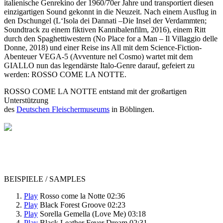
italienische Genrekino der 1960/70er Jahre und transportiert diesen
einzigartigen Sound gekonnt in die Neuzeit. Nach einem Ausflug in
den Dschungel (L‘Isola dei Dannati –Die Insel der Verdammten;
Soundtrack zu einem fiktiven Kannibalenfilm, 2016), einem Ritt
durch den Spaghettiwestern (No Place for a Man – Il Villaggio delle
Donne, 2018) und einer Reise ins All mit dem Science-Fiction-
Abenteuer VEGA-5 (Avventure nel Cosmo) wartet mit dem
GIALLO nun das legendärste Italo-Genre darauf, gefeiert zu
werden: ROSSO COME LA NOTTE.
ROSSO COME LA NOTTE entstand mit der großartigen
Unterstützung
des
Deutschen Fleischermuseums
in Böblingen.
BEISPIELE / SAMPLES
Play
Rosso come la Notte 02:36
Play
Black Forest Groove 02:23
Play
Sorella Gemella (Love Me) 03:18
Play
Black Leather Fever Dream 02:31