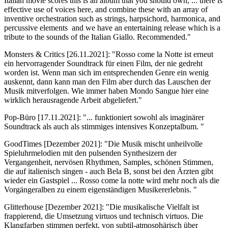
Italian movie scores this is an album that you should own, ... there is
effective use of voices here, and combine these with an array of
inventive orchestration such as strings, harpsichord, harmonica, and
percussive elements and we have an entertaining release which is a
tribute to the sounds of the Italian Giallo. Recommended."
Monsters & Critics [26.11.2021]: "Rosso come la Notte ist erneut
ein hervorragender Soundtrack für einen Film, der nie gedreht
worden ist. Wenn man sich im entsprechenden Genre ein wenig
auskennt, dann kann man den Film aber durch das Lauschen der
Musik mitverfolgen. Wie immer haben Mondo Sangue hier eine
wirklich herausragende Arbeit abgeliefert."
Pop-Büro [17.11.2021]: "... funktioniert sowohl als imaginärer
Soundtrack als auch als stimmiges intensives Konzeptalbum. "
GoodTimes [Dezember 2021]: "Die Musik mischt unheilvolle
Spieluhrmelodien mit den pulsenden Synthesizern der
Vergangenheit, nervösen Rhythmen, Samples, schönen Stimmen,
die auf italienisch singen - auch Bela B, sonst bei den Ärzten gibt
wieder ein Gastspiel ... Rosso come la notte wird mehr noch als die
Vorgängeralben zu einem eigenständigen Musikererlebnis. "
Glitterhouse [Dezember 2021]: "Die musikalische Vielfalt ist
frappierend, die Umsetzung virtuos und technisch virtuos. Die
Klangfarben stimmen perfekt, von subtil-atmosphärisch über