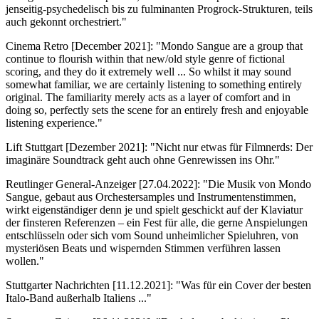
jenseitig-psychedelisch bis zu fulminanten Progrock-Strukturen, teils
auch gekonnt orchestriert."
Cinema Retro [December 2021]: "Mondo Sangue are a group that
continue to flourish within that new/old style genre of fictional
scoring, and they do it extremely well ... So whilst it may sound
somewhat familiar, we are certainly listening to something entirely
original. The familiarity merely acts as a layer of comfort and in
doing so, perfectly sets the scene for an entirely fresh and enjoyable
listening experience."
Lift Stuttgart [Dezember 2021]: "Nicht nur etwas für Filmnerds: Der
imaginäre Soundtrack geht auch ohne Genrewissen ins Ohr."
Reutlinger General-Anzeiger [27.04.2022]: "Die Musik von Mondo
Sangue, gebaut aus Orchestersamples und Instrumentenstimmen,
wirkt eigenständiger denn je und spielt geschickt auf der Klaviatur
der finsteren Referenzen – ein Fest für alle, die gerne Anspielungen
entschlüsseln oder sich vom Sound unheimlicher Spieluhren, von
mysteriösen Beats und wispernden Stimmen verführen lassen
wollen."
Stuttgarter Nachrichten [11.12.2021]: "Was für ein Cover der besten
Italo-Band außerhalb Italiens ..."