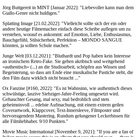
Jörg Buttgereit in MINT [Januar 2022]: "Liebevoller kann man dem
Giallo-Genre nicht huldigen."
Splatting Image [21.02.2022]: "Vielleicht sollte sich der ein oder
andere heutige Filmemacher einfach diese Scheibe auflegen um zu
verstehen, worauf es ankommt: auf Emotion, Liebe, Enthusiasmus,
Bauchgefühl, Stilsicherheit, Perfektion – MONDO SANGUE
könnten, ja sollten Schule machen."
Junge Welt [03.12.2021]: "Bluthardt und Pop haben kein Interesse
an ironischem Retro-Fake. Sie gehen akribisch und weitgehend
»authentisch« (...) an die Studioarbeit, schöpfen aus Wissen und
Begeisterung, so dass am Ende eine musikalische Pastiche steht, die
den Film dazu wirklich nicht braucht ..."
Ox Fanzine [#160, 2022]: "Es ist Wahnsinn, wie authentisch dieses
schwülstige, laszive Siebziger-Jahre-Feeling umgesetzt wird.
Gehauchter Gesang, mal sexy, mal bedrohlich und stets
geheimnisvoll ... edelste Aufmachung, mit einem extrem geilen
Coverartwork, Klappcover, Text-Innersleeve, Filmposter und
hervorragendem Mastering. Rundum gelungener Leckerbissen für
alle Filmliebhaber. 9/10 Punkten."
Movie Music International [November 9, 2021]: "If you are a fan of