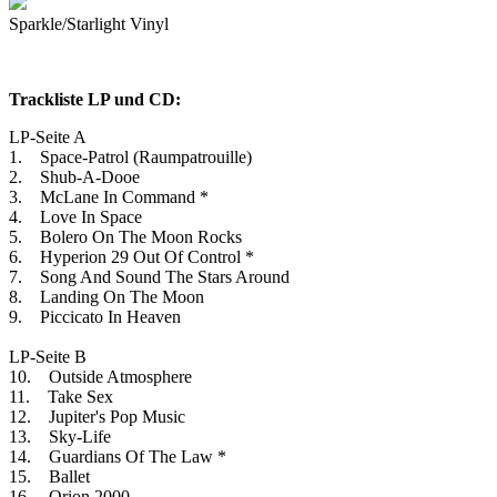
Sparkle/Starlight Vinyl
Trackliste LP und CD:
LP-Seite A
1. Space-Patrol (Raumpatrouille)
2. Shub-A-Dooe
3. McLane In Command *
4. Love In Space
5. Bolero On The Moon Rocks
6. Hyperion 29 Out Of Control *
7. Song And Sound The Stars Around
8. Landing On The Moon
9. Piccicato In Heaven
LP-Seite B
10. Outside Atmosphere
11. Take Sex
12. Jupiter's Pop Music
13. Sky-Life
14. Guardians Of The Law *
15. Ballet
16. Orion 2000