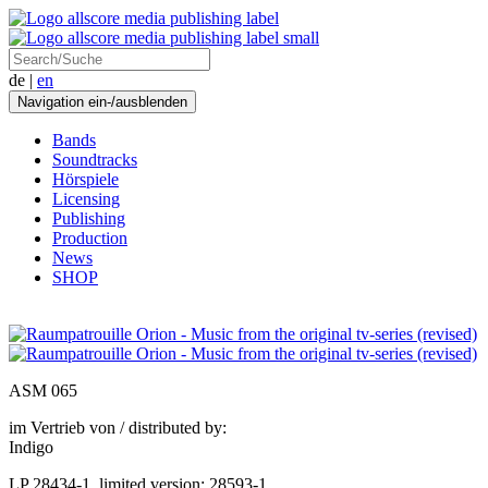
de |
en
Navigation ein-/ausblenden
Bands
Soundtracks
Hörspiele
Licensing
Publishing
Production
News
SHOP
ASM 065
im Vertrieb von / distributed by:
Indigo
LP 28434-1, limited version: 28593-1