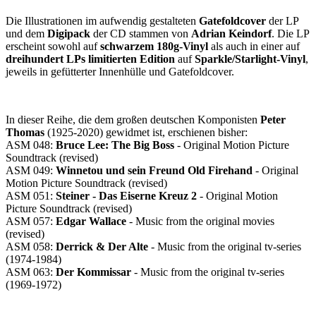
Die Illustrationen im aufwendig gestalteten
Gatefoldcover
der LP
und dem
Digipack
der CD stammen von
Adrian Keindorf
. Die LP
erscheint sowohl auf
schwarzem 180g-Vinyl
als auch in einer auf
dreihundert LPs limitierten Edition
auf
Sparkle/Starlight-Vinyl
,
jeweils in gefütterter Innenhülle und Gatefoldcover.
In dieser Reihe, die dem großen deutschen Komponisten
Peter
Thomas
(1925-2020) gewidmet ist, erschienen bisher:
ASM 048:
Bruce Lee: The Big Boss
- Original Motion Picture
Soundtrack (revised)
ASM 049:
Winnetou und sein Freund Old Firehand
- Original
Motion Picture Soundtrack (revised)
ASM 051:
Steiner - Das Eiserne Kreuz 2
- Original Motion
Picture Soundtrack (revised)
ASM 057:
Edgar Wallace
- Music from the original movies
(revised)
ASM 058:
Derrick & Der Alte
- Music from the original tv-series
(1974-1984)
ASM 063:
Der Kommissar
- Music from the original tv-series
(1969-1972)