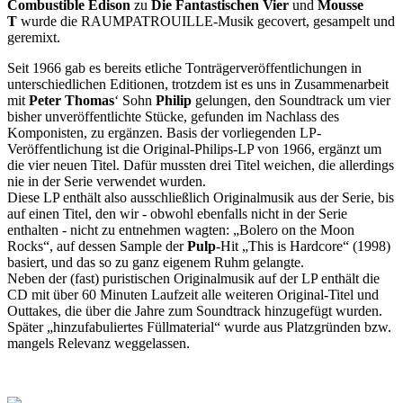
Combustible Edison
zu
Die Fantastischen Vier
und
Mousse
T
wurde die RAUMPATROUILLE-Musik gecovert, gesampelt und
geremixt.
Seit 1966 gab es bereits etliche Tonträgerveröffentlichungen in
unterschiedlichen Editionen, trotzdem ist es uns in Zusammenarbeit
mit
Peter Thomas
‘ Sohn
Philip
gelungen, den Soundtrack um vier
bisher unveröffentlichte Stücke, gefunden im Nachlass des
Komponisten, zu ergänzen. Basis der vorliegenden LP-
Veröffentlichung ist die Original-Philips-LP von 1966, ergänzt um
die vier neuen Titel. Dafür mussten drei Titel weichen, die allerdings
nie in der Serie verwendet wurden.
Diese LP enthält also ausschließlich Originalmusik aus der Serie, bis
auf einen Titel, den wir - obwohl ebenfalls nicht in der Serie
enthalten - nicht zu entnehmen wagten: „Bolero on the Moon
Rocks“, auf dessen Sample der
Pulp
-Hit „This is Hardcore“ (1998)
basiert, und das so zu ganz eigenem Ruhm gelangte.
Neben der (fast) puristischen Originalmusik auf der LP enthält die
CD mit über 60 Minuten Laufzeit alle weiteren Original-Titel und
Outtakes, die über die Jahre zum Soundtrack hinzugefügt wurden.
Später „hinzufabuliertes Füllmaterial“ wurde aus Platzgründen bzw.
mangels Relevanz weggelassen.