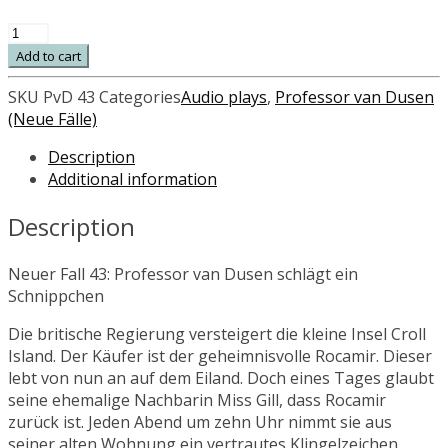
Professor
van
Add to cart
Dusen
schlägt
SKU
PvD 43
Categories
Audio plays
,
Professor van Dusen
ein
(Neue Fälle)
Schnippchen
Description
(43)
Additional information
quantity
Description
Neuer Fall 43: Professor van Dusen schlägt ein
Schnippchen
Die britische Regierung versteigert die kleine Insel Croll
Island. Der Käufer ist der geheimnisvolle Rocamir. Dieser
lebt von nun an auf dem Eiland. Doch eines Tages glaubt
seine ehemalige Nachbarin Miss Gill, dass Rocamir
zurück ist. Jeden Abend um zehn Uhr nimmt sie aus
seiner alten Wohnung ein vertrautes Klingelzeichen