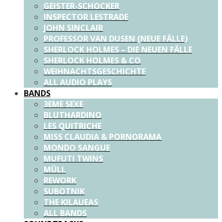
GEISTER-SCHOCKER
INSPECTOR LESTRADE
JOHN SINCLAIR
PROFESSOR VAN DUSEN (NEUE FÄLLE)
SHERLOCK HOLMES – DIE NEUEN FÄLLE
SHERLOCK HOLMES & CO
WEIHNACHTSGESCHICHTE
ALL AUDIO PLAYS
BANDS
3EME SEXE
BLUTHARDINO
LES QUITRICHE
MISS CLAUDIA & PORNORAMA
MONDO SANGUE
MUFUTI TWINS
MÜLL
REWORK
SUBOTNIK
THE KILAUEAS
ALL BANDS