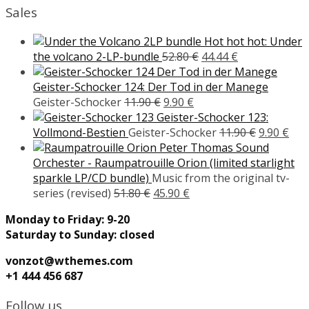
Sales
Hot hot hot: Under
Original
Current
the volcano 2-LP-bundle
52.80
€
44.44
€
price
price
was:
is:
Geister-Schocker 124: Der Tod in der Manege
Original
Current
52.80 €.
44.44 €.
Geister-Schocker
11.90
€
9.90
€
price
price
Geister-Schocker 123:
was:
is:
Original
Cur
Vollmond-Bestien
Geister-Schocker
11.90
€
9.90
€
11.90 €.
9.90 €.
price
pric
Peter Thomas Sound
was:
is:
Orchester - Raumpatrouille Orion (limited starlight
11.90 €.
9.90
sparkle LP/CD bundle)
Music from the original tv-
Original
Current
series (revised)
51.80
€
45.90
€
price
price
Monday to Friday: 9-20
was:
is:
Saturday to Sunday: closed
51.80 €.
45.90 €.
vonzot@wthemes.com
+1 444 456 687
Follow us