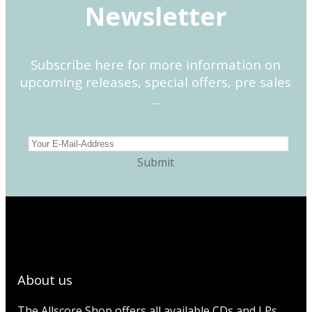
Newsletter
Subscribe here for more information on
upcoming releases, special offers, pre sales
...
About us
The Allscore Shop offers all available CDs and LPs