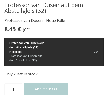
Professor van Dusen auf dem
Abstellgleis (32)
Professor van Dusen - Neue Fälle
8.45
€
(CD)
Professor van Dusen auf
dem Abstellgleis (32)
Hörprobe
1:24
Professor van Dusen auf
dem Abstellgleis (32)
Only 2 left in stock
Professor
ADD TO CART
van
Dusen
auf