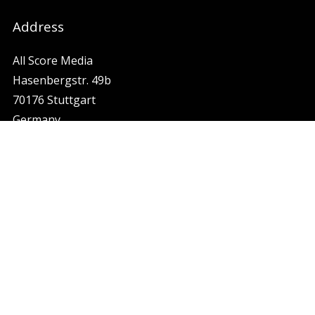
Address
All Score Media
Hasenbergstr. 49b
70176 Stuttgart
Germany