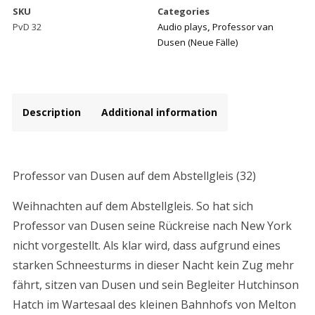
SKU
Categories
dem
PvD 32
Audio plays
,
Professor van
Abstellgleis
Dusen (Neue Fälle)
(32)
quantity
Description
Additional information
Description
Professor van Dusen auf dem Abstellgleis (32)
Weihnachten auf dem Abstellgleis. So hat sich
Professor van Dusen seine Rückreise nach New York
nicht vorgestellt. Als klar wird, dass aufgrund eines
starken Schneesturms in dieser Nacht kein Zug mehr
fährt, sitzen van Dusen und sein Begleiter Hutchinson
Hatch im Wartesaal des kleinen Bahnhofs von Melton