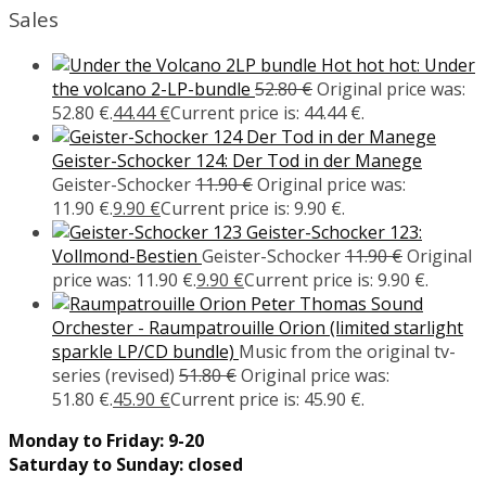
Sales
Hot hot hot: Under
the volcano 2-LP-bundle
52.80
€
Original price was:
52.80 €.
44.44
€
Current price is: 44.44 €.
Geister-Schocker 124: Der Tod in der Manege
Geister-Schocker
11.90
€
Original price was:
11.90 €.
9.90
€
Current price is: 9.90 €.
Geister-Schocker 123:
Vollmond-Bestien
Geister-Schocker
11.90
€
Original
price was: 11.90 €.
9.90
€
Current price is: 9.90 €.
Peter Thomas Sound
Orchester - Raumpatrouille Orion (limited starlight
sparkle LP/CD bundle)
Music from the original tv-
series (revised)
51.80
€
Original price was:
51.80 €.
45.90
€
Current price is: 45.90 €.
Monday to Friday: 9-20
Saturday to Sunday: closed