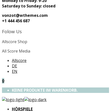
Monday to Friday: 9-20
Saturday to Sunday: closed
vonzot@wthemes.com
+1 444 456 687
Folow Us
Allscore Shop
All Score Media
Allscore
DE
EN
0
KEINE PRODUKTE IM WARENKORB.
HÖRSPIELE