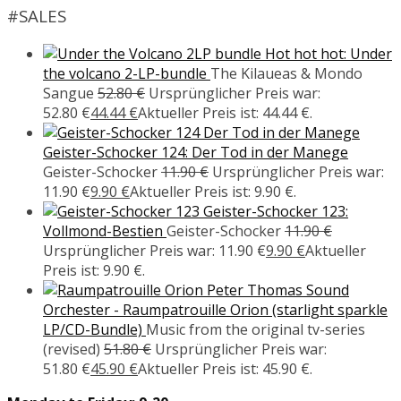
#SALES
Hot hot hot: Under
the volcano 2-LP-bundle
The Kilaueas & Mondo
Sangue
52.80
€
Ursprünglicher Preis war:
52.80 €
44.44
€
Aktueller Preis ist: 44.44 €.
Geister-Schocker 124: Der Tod in der Manege
Geister-Schocker
11.90
€
Ursprünglicher Preis war:
11.90 €
9.90
€
Aktueller Preis ist: 9.90 €.
Geister-Schocker 123:
Vollmond-Bestien
Geister-Schocker
11.90
€
Ursprünglicher Preis war: 11.90 €
9.90
€
Aktueller
Preis ist: 9.90 €.
Peter Thomas Sound
Orchester - Raumpatrouille Orion (starlight sparkle
LP/CD-Bundle)
Music from the original tv-series
(revised)
51.80
€
Ursprünglicher Preis war:
51.80 €
45.90
€
Aktueller Preis ist: 45.90 €.