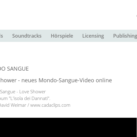
s
Soundtracks
Hörspiele
Licensing
Publishin
O SANGUE
Shower - neues Mondo-Sangue-Video online
Sangue - Love Shower
um "L'isola dei Dannati".
David Weimar / www.cadaclips.com