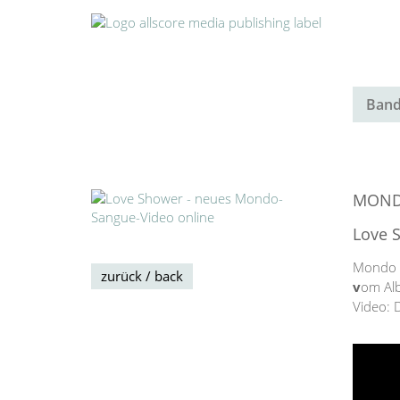
Band
MOND
Love 
Mondo 
zurück / back
v
om Alb
Video: 